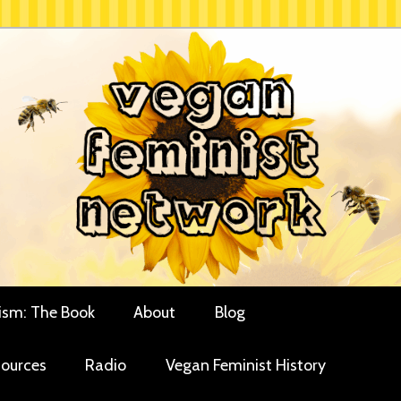
rces for vegan women and their allies
minist Network
ism: The Book
About
Blog
ources
Radio
Vegan Feminist History