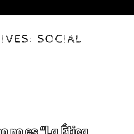
IVES:
SOCIAL
o no es “La Ética