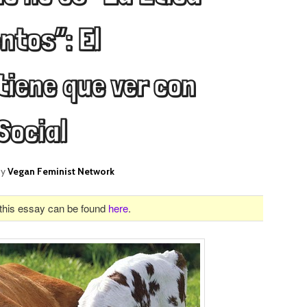
ntos”: El
iene que ver con
Social
by
Vegan Feminist Network
f this essay can be found
here
.