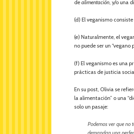
de
alimentaci
ó
n
, y/o una d
(d) El veganismo consiste 
(e) Naturalmente, el veg
no puede ser un “vegano p
(f) El veganismo es una p
prácticas de justicia socia
En su post, Olivia se ref
la alimentación” o una “die
solo un pasaje:
Podemos ver que no to
demandan una perfect