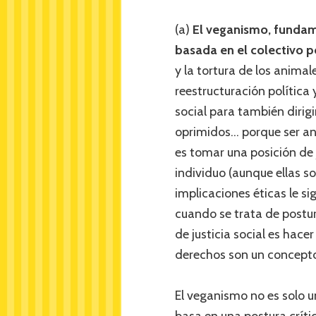
(a)
El veganismo, fundam
basada en el colectivo p
y la tortura de los animal
reestructuración política
social para también dirigi
oprimidos… porque ser ant
es tomar una posición de j
individuo (aunque ellas s
implicaciones éticas le sig
cuando se trata de postur
de justicia social es hace
derechos son un concepto 
El veganismo no es solo u
basa en una postura críti