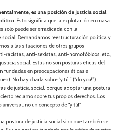
entalmente, es una posici
ó
n de justicia social
ol
í
tico.
Esto significa que la explotación en masa
es solo puede ser erradicada con la
 y social. Demandamos reestructuración política y
rnos a las situaciones de otros grupos
i-racistas, anti-sexistas, anti-homofóbicos, etc.,
usticia social. Estas no son posturas éticas del
on fundadas en preocupaciones éticas e
uen). No hay charla sobre “y tú!” (“do you!”)
as de justicia social, porque adoptar una postura
r cierto reclamo sobre tus propios derechos. Los
universal, no un concepto de “y tú!”.
na postura de justicia social sino que también se
ca. Es una postura fundada por
la cr
í
tica de nuestra