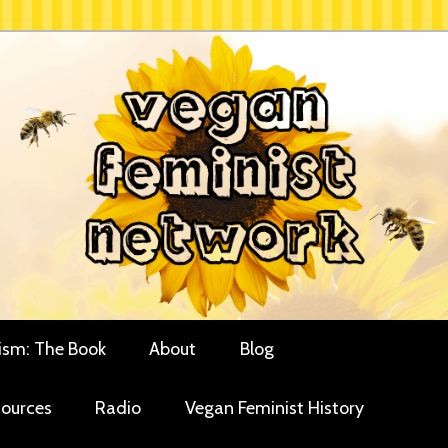
rces for vegan women and their allies
minist Network
ism: The Book
About
Blog
ources
Radio
Vegan Feminist History