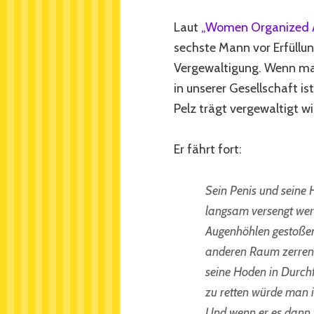
Laut
„Women Organized A
sechste Mann vor Erfüllu
Vergewaltigung. Wenn man
in unserer Gesellschaft is
Pelz trägt vergewaltigt wi
Er fährt fort:
Sein Penis und seine 
langsam versengt werd
Augenhöhlen gestoße
anderen Raum zerren
seine Hoden in Durch
zu retten würde man i
Und wenn er es dann ta