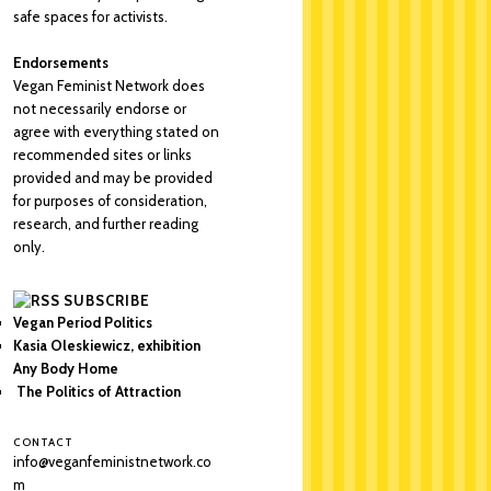
safe spaces for activists.
Endorsements
Vegan Feminist Network does
not necessarily endorse or
agree with everything stated on
recommended sites or links
provided and may be provided
for purposes of consideration,
research, and further reading
only.
SUBSCRIBE
Vegan Period Politics
Kasia Oleskiewicz, exhibition
Any Body Home
The Politics of Attraction
CONTACT
info@veganfeministnetwork.co
m