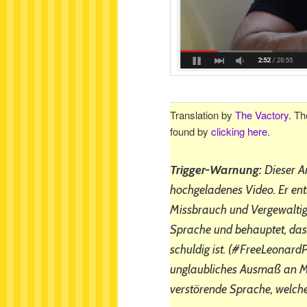
Translation by
The Vactory
. Th
found by
clicking here
.
Trigger-Warnung:
Dieser Ar
hochgeladenes Video. Er enth
Missbrauch und Vergewaltig
Sprache und behauptet, dass
schuldig ist. (#FreeLeonardP
unglaubliches Ausmaß an Mac
verstörende Sprache, welche 