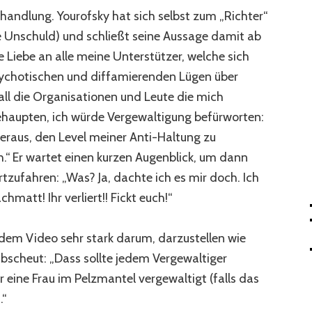
rhandlung. Yourofsky hat sich selbst zum „Richter“
e Unschuld) und schließt seine Aussage damit ab
 Liebe an alle meine Unterstützer, welche sich
sychotischen und diffamierenden Lügen über
all die Organisationen und Leute die mich
haupten, ich würde Vergewaltigung befürworten:
heraus, den Level meiner Anti-Haltung zu
ch.“ Er wartet einen kurzen Augenblick, um dann
rtzufahren: „Was? Ja, dachte ich es mir doch. Ich
matt! Ihr verliert!! Fickt euch!“
 dem Video sehr stark darum, darzustellen wie
abscheut: „Dass sollte jedem Vergewaltiger
 eine Frau im Pelzmantel vergewaltigt (falls das
.“