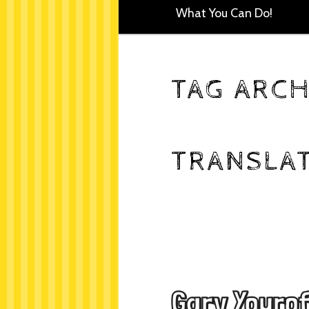
What You Can Do!
TAG ARCH
TRANSLA
Gary Yourof