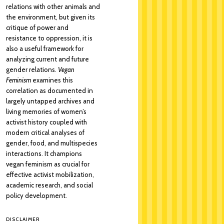
relations with other animals and
the environment, but given its
critique of power and
resistance to oppression, it is
also a useful framework for
analyzing current and future
gender relations.
Vegan
Feminism
examines this
correlation as documented in
largely untapped archives and
living memories of women’s
activist history coupled with
modern critical analyses of
gender, food, and multispecies
interactions. It champions
vegan feminism as crucial for
effective activist mobilization,
academic research, and social
policy development.
DISCLAIMER