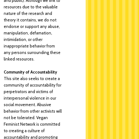
and public). Although we link to
resources due to the valuable
nature of the research and
theory it contains, we do not
endorse or support any abuse,
manipulation, defamation,
intimidation, or other
inappropriate behavior from
any persons surrounding these
linked resources.
Community of Accountability
This site also seeks to create a
community of accountability for
perpetrators and victims of
interpersonal violence in our
social movement. Abusive
behavior from other activists will
not be tolerated. Vegan
Feminist Network is committed
to creating a culture of
accountability and promoting