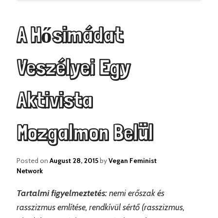
A Hősimádat
Veszélyei Egy
Aktivista
Mozgalmon Belül
Posted on
August 28, 2015
by
Vegan Feminist
Network
Tartalmi figyelmeztetés:
nemi erőszak és
rasszizmus említése, rendkívül sértő (rasszizmus,