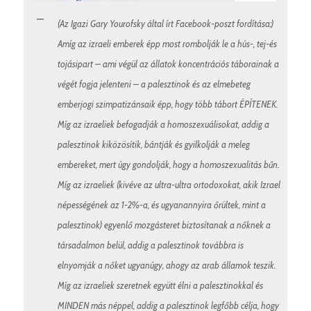
(Az Igazi Gary Yourofsky által írt Facebook-poszt fordítása:)
Amíg az izraeli emberek épp most rombolják le a hús-, tej-és
tojásipart – ami végül az állatok koncentrációs táborainak a
végét fogja jelenteni – a palesztinok és az elmebeteg
emberjogi szimpatizánsaik épp, hogy több tábort ÉPÍTENEK.
Míg az izraeliek befogadják a homoszexuálisokat, addig a
palesztinok kiközösítik, bántják és gyilkolják a meleg
embereket, mert úgy gondolják, hogy a homoszexualitás bűn.
Míg az izraeliek (kivéve az ultra-ultra ortodoxokat, akik Izrael
népességének az 1-2%-a, és ugyanannyira őrültek, mint a
palesztinok) egyenlő mozgásteret biztosítanak a nőknek a
társadalmon belül, addig a palesztinok továbbra is
elnyomják a nőket ugyanúgy, ahogy az arab államok teszik.
Míg az izraeliek szeretnek együtt élni a palesztinokkal és
MINDEN más néppel, addig a palesztinok legfőbb célja, hogy