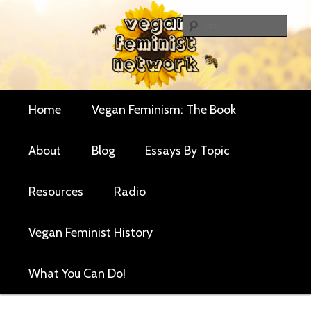
Skip
Skip
Critical essays and resources for vegan women and
to
to
Sear
their allies
primary
secondary
Vegan Feminist
content
content
Network
Main
Home
Vegan Feminism: The Book
menu
About
Blog
Essays By Topic
Resources
Radio
Vegan Feminist History
What You Can Do!