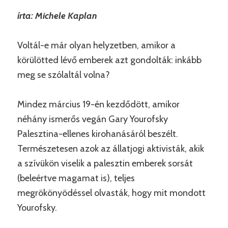
írta: Michele Kaplan
Voltál-e már olyan helyzetben, amikor a
körülötted lévő emberek azt gondolták: inkább
meg se szólaltál volna?
Mindez március 19-én kezdődött, amikor
néhány ismerős vegán Gary Yourofsky
Palesztina-ellenes kirohanásáról beszélt.
Természetesen azok az állatjogi aktivisták, akik
a szívükön viselik a palesztin emberek sorsát
(beleértve magamat is), teljes
megrökönyödéssel olvasták, hogy mit mondott
Yourofsky.