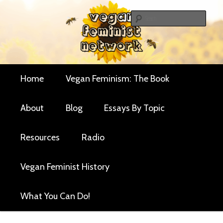
Skip
Skip
Critical essays and resources for vegan women and
to
to
Sear
their allies
primary
secondary
Vegan Feminist
content
content
Network
Main
Home
Vegan Feminism: The Book
menu
About
Blog
Essays By Topic
Resources
Radio
Vegan Feminist History
What You Can Do!