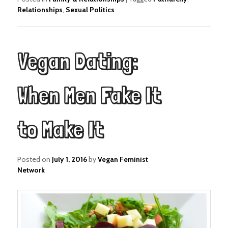
Relationships
,
Sexual Politics
Vegan Dating:
When Men Fake It
to Make It
Posted on
July 1, 2016
by
Vegan Feminist
Network