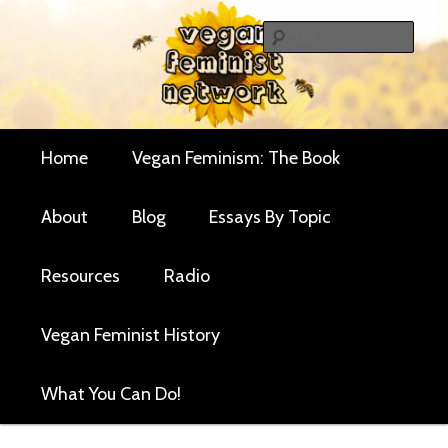
Skip
Skip
Critical essays and resources for vegan women and
to
to
Sear
their allies
primary
secondary
Vegan Feminist
content
content
Network
Main
Home
Vegan Feminism: The Book
menu
About
Blog
Essays By Topic
Resources
Radio
Vegan Feminist History
What You Can Do!